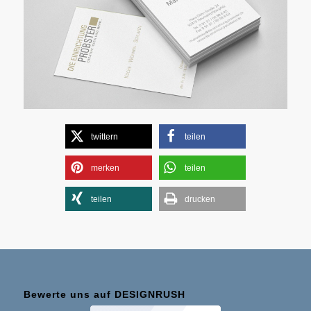
twittern
teilen
merken
teilen
teilen
drucken
Bewerte uns auf DESIGNRUSH