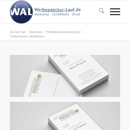
Du bist hier:
Startseite
/
Portfolio Außenwerbung
/
Visitenkarten Möbelhaus