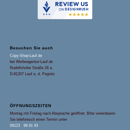
REVIEW US
ON
DESIGNRUSH
Besuchen Sie auch
Copy-Shop-Lauf.de
bei Werbeagentur-Lauf.de
Rudolfshofer Straße 26 a
D-91207 Lauf a. d. Pegnitz
ÖFFNUNGSZEITEN
Montag mit Freitag nach Absprache geöffnet: Bitte vereinbaren
Sie telefonisch einen Termin unter
09123 . 99 91 93