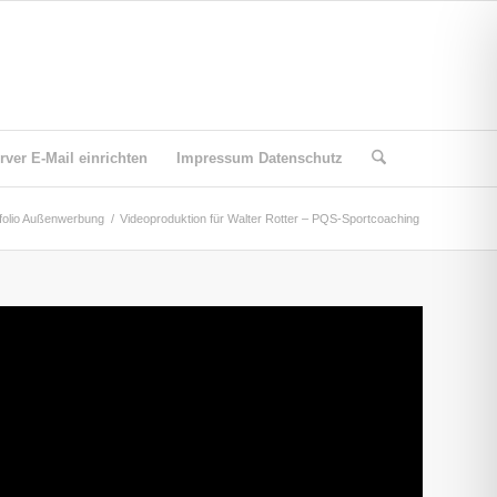
ver E-Mail einrichten
Impressum Datenschutz
folio Außenwerbung
/
Videoproduktion für Walter Rotter – PQS-Sportcoaching