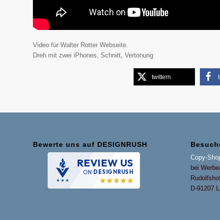
Video für Walter Rotter Webseite.
Dreh mit zwei iPhones, Schnitt, Vertonung
twittern
Bewerte uns auf DESIGNRUSH
Besuch
Copy-Shop
REVIEW US
bei Werbe
ON
DESIGNRUSH
Rudolfsho
D-91207 La