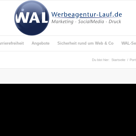
rierefreiheit
Angebote
Sicherheit rund um Web & Co
WAL-Ser
Du bist hier:
Startseite
/
Port