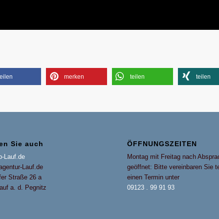
teilen
merken
teilen
teilen
en Sie auch
ÖFFNUNGSZEITEN
-Lauf.de
Montag mit Freitag nach Abspra
agentur-Lauf.de
geöffnet: Bitte vereinbaren Sie t
fer Straße 26 a
einen Termin unter
uf a. d. Pegnitz
09123 . 99 91 93