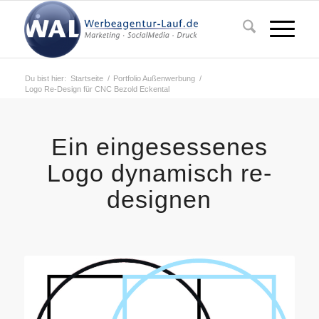
Du bist hier:
Startseite
/
Portfolio Außenwerbung
/
Logo Re-Design für CNC Bezold Eckental
Ein eingesessenes
Logo dynamisch re-
designen