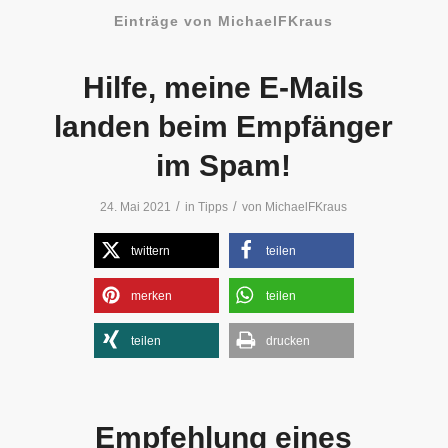
Einträge von MichaelFKraus
Hilfe, meine E-Mails
landen beim Empfänger
im Spam!
/
/
24. Mai 2021
in
Tipps
von
MichaelFKraus
twittern
teilen
merken
teilen
teilen
drucken
Empfehlung eines