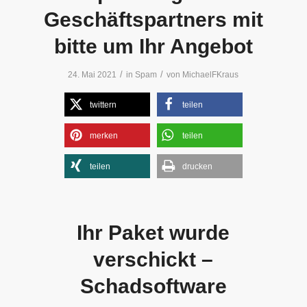
Geschäftspartners mit
bitte um Ihr Angebot
/
/
24. Mai 2021
in
Spam
von
MichaelFKraus
twittern
teilen
merken
teilen
teilen
drucken
Ihr Paket wurde
verschickt –
Schadsoftware