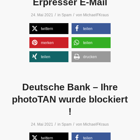
Erpresser E-Mail
/
/
24. Mai 2021
in
Spam
von
MichaelFKraus
twittern
teilen
merken
teilen
teilen
drucken
Deutsche Bank – Ihre
photoTAN wurde blockiert
!
/
/
24. Mai 2021
in
Spam
von
MichaelFKraus
twittern
teilen