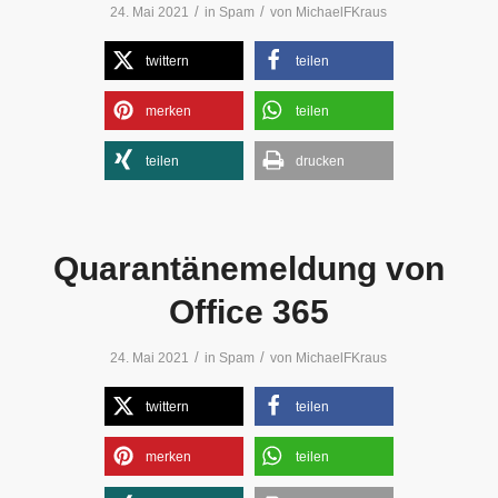
/
/
24. Mai 2021
in
Spam
von
MichaelFKraus
twittern
teilen
merken
teilen
teilen
drucken
Quarantänemeldung von
Office 365
/
/
24. Mai 2021
in
Spam
von
MichaelFKraus
twittern
teilen
merken
teilen