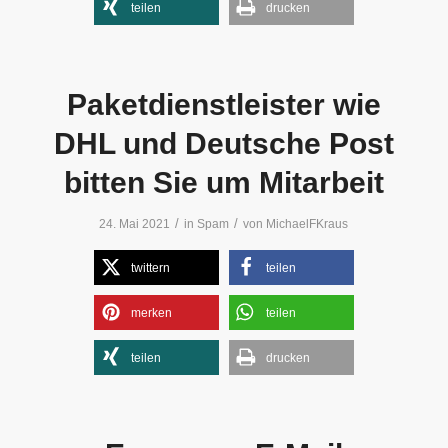
teilen
drucken
Paketdienstleister wie
DHL und Deutsche Post
bitten Sie um Mitarbeit
/
/
24. Mai 2021
in
Spam
von
MichaelFKraus
twittern
teilen
merken
teilen
teilen
drucken