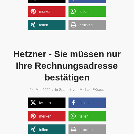
merken
teilen
teilen
drucken
Hetzner ­­- Sie müssen nur
Ihre Rechnungsadresse
bestätigen
/
/
24. Mai 2021
in
Spam
von
MichaelFKraus
twittern
teilen
merken
teilen
teilen
drucken