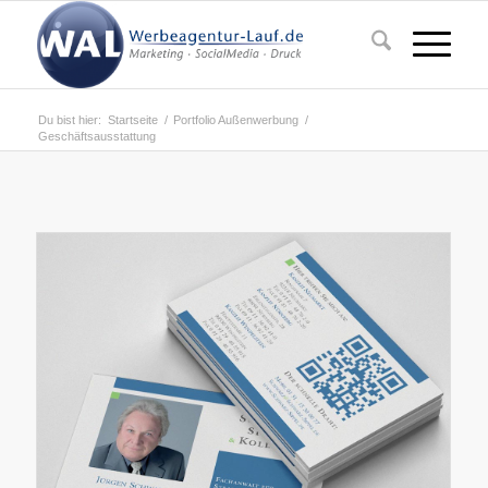
Du bist hier:
Startseite
/
Portfolio Außenwerbung
/
Geschäftsausstattung