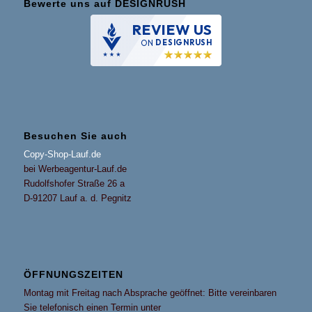
Bewerte uns auf DESIGNRUSH
REVIEW US
ON
DESIGNRUSH
Besuchen Sie auch
Copy-Shop-Lauf.de
bei Werbeagentur-Lauf.de
Rudolfshofer Straße 26 a
D-91207 Lauf a. d. Pegnitz
ÖFFNUNGSZEITEN
Montag mit Freitag nach Absprache geöffnet: Bitte vereinbaren
Sie telefonisch einen Termin unter